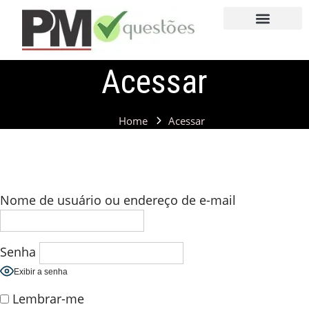
QUEM SOMOS
FALE CONOSCO
EXPERIMENTE AGORA
Acessar
Home
Acessar
Nome de usuário ou endereço de e-mail
Senha
Exibir a senha
Lembrar-me