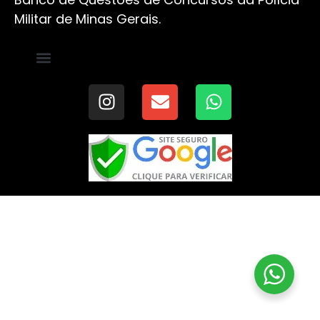
Militar de Minas Gerais.
Experimentar Agora
Quem Somos
Fale Conosco
Política de Privacidade