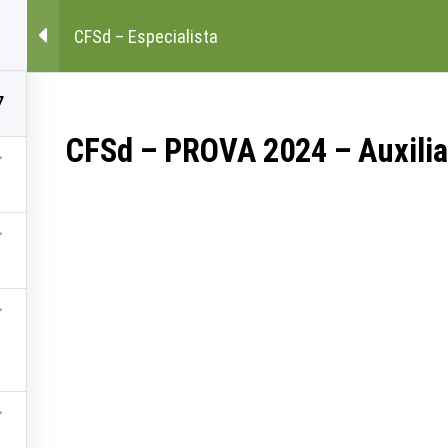
HOME
QUESTÕES
QUEM SOMOS
CFSd – Especialista
7
CFSd – PROVA 2024 – Auxili
Experimentar Agora
Questões
Quem Somos
Fale Conosco
Política de Privacidade