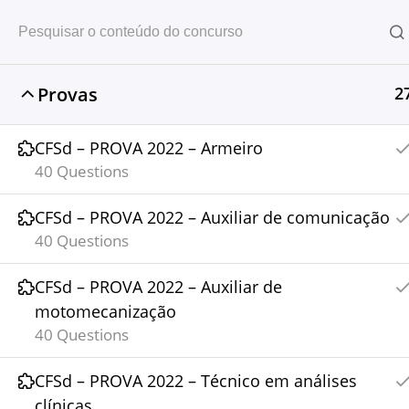
Provas
2
Home
Concursos
CFSd QPE
CFSd – PROVA 2022 – Armeiro
40 Questions
CFSd – PROVA 2022 – Auxiliar de comunicação
40 Questions
CFSd – PROVA 2022 – Auxiliar de
motomecanização
Banco de Questões de Concursos
40 Questions
da Polícia Militar de Minas Gerais.
CFSd – PROVA 2022 – Técnico em análises
clínicas